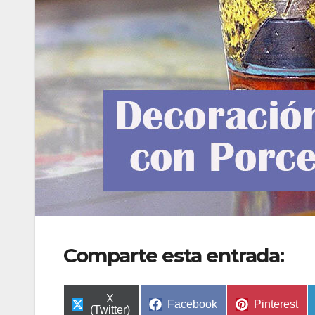
Comparte esta entrada:
Compartir
X
Compartir
Compartir
Facebook
Pinterest
en
(Twitter)
en
en