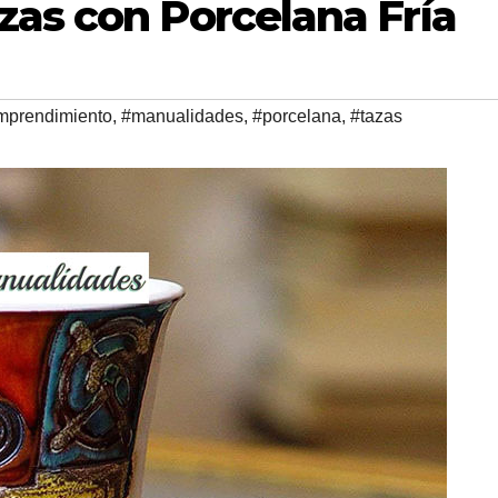
zas con Porcelana Fría
mprendimiento
,
#manualidades
,
#porcelana
,
#tazas