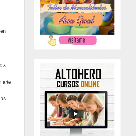
 en
es.
n arte
zas