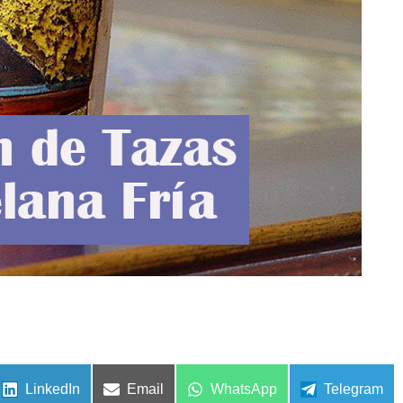
Compartir
Compartir
Compartir
Compartir
LinkedIn
Email
WhatsApp
Telegram
en
en
en
en