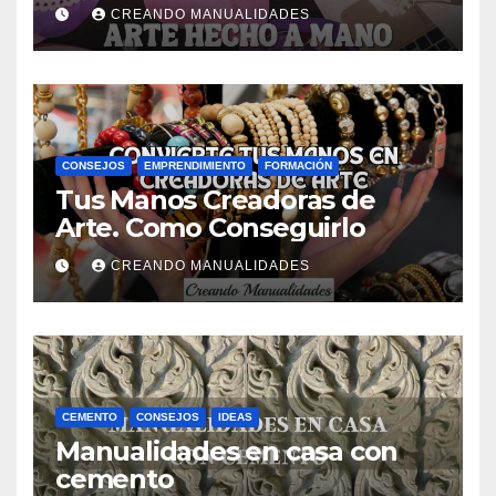
Manualidades de Ana Gual.
CREANDO MANUALIDADES
CONSEJOS
EMPRENDIMIENTO
FORMACIÓN
Tus Manos Creadoras de
Arte. Como Conseguirlo
CREANDO MANUALIDADES
CEMENTO
CONSEJOS
IDEAS
Manualidades en casa con
cemento