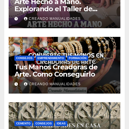
Arte Hecho a Mano.
Explorando el Taller de
Manualidades de Ana Gual.
CREANDO MANUALIDADES
CONSEJOS
EMPRENDIMIENTO
FORMACIÓN
Tus Manos Creadoras de
Arte. Como Conseguirlo
CREANDO MANUALIDADES
CEMENTO
CONSEJOS
IDEAS