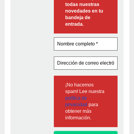
todas nuestras
novedades en tu
bandeja de
entrada.
¡No hacemos
spam! Lee nuestra
política de
privacidad
para
obtener más
información.