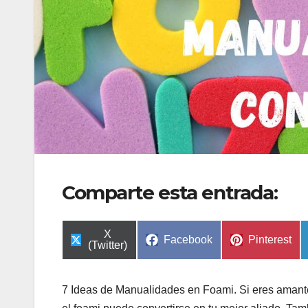
Comparte esta entrada:
Compartir
X
Compartir
Compartir
Facebook
Pinterest
en
(Twitter)
en
en
7 Ideas de Manualidades en Foami. Si eres amante