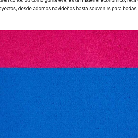
mbién conocido como goma eva, es un material económico, fácil
royectos, desde adornos navideños hasta souvenirs para bodas 