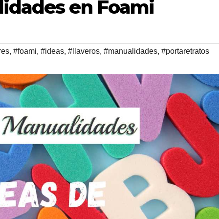
lidades en Foami
res
,
#foami
,
#ideas
,
#llaveros
,
#manualidades
,
#portaretratos