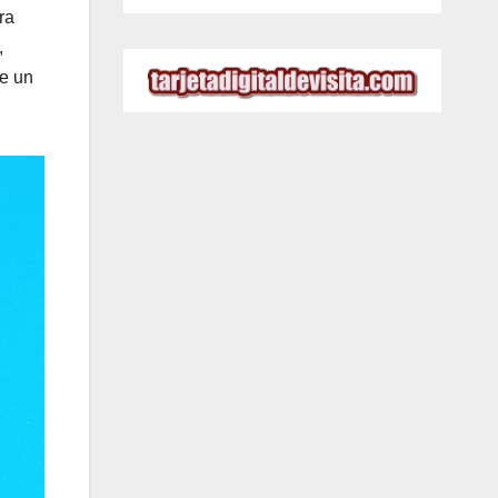
ra
,
le un