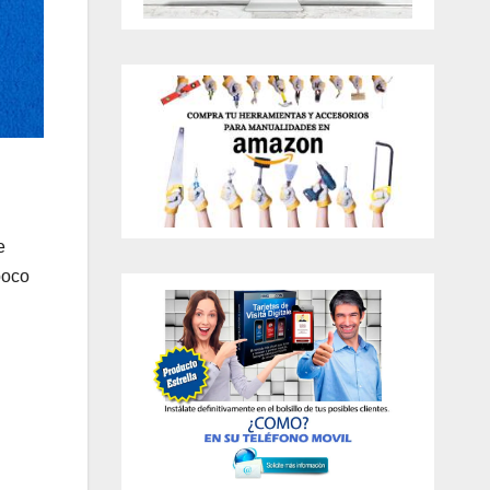
e
poco