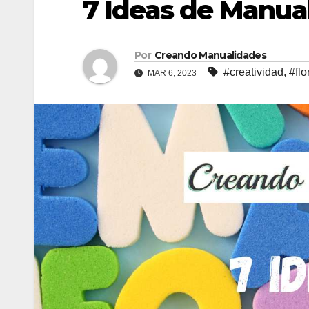
7 Ideas de Manua
Por
Creando Manualidades
#creatividad
,
#flo
MAR 6, 2023