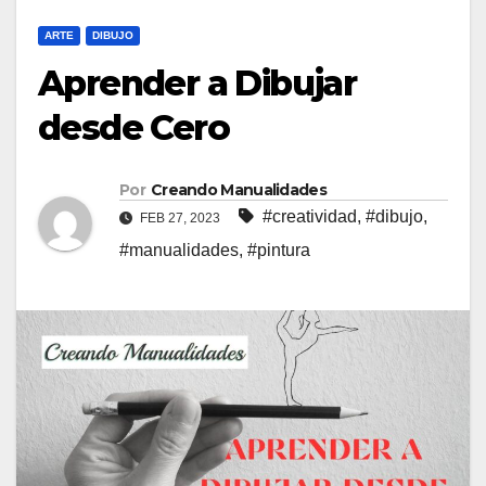
ARTE
DIBUJO
Aprender a Dibujar
desde Cero
Por
Creando Manualidades
#creatividad
,
#dibujo
,
FEB 27, 2023
#manualidades
,
#pintura