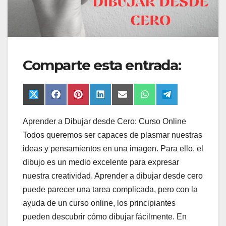
Comparte esta entrada:
Compartir
Compartir
Compartir
Compartir
Compartir
Compartir
Compartir
X
F
P
L
E
W
T
en
en
en
en
en
en
en
(
a
i
i
m
h
e
T
c
n
n
a
a
l
Aprender a Dibujar desde Cero: Curso Online
w
e
t
k
i
t
e
i
b
e
e
l
s
g
Todos queremos ser capaces de plasmar nuestras
t
o
r
d
A
r
t
o
e
I
p
a
ideas y pensamientos en una imagen. Para ello, el
e
k
s
n
p
m
dibujo es un medio excelente para expresar
r
t
)
nuestra creatividad. Aprender a dibujar desde cero
puede parecer una tarea complicada, pero con la
ayuda de un curso online, los principiantes
pueden descubrir cómo dibujar fácilmente. En