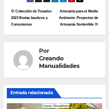
c
st
ail
m
e
o
p
Navegación
Colección de Tocados
Artesanía para el Medio
b
d
ar
2023 Bodas bautizos y
Ambiente: Proyectos de
de
o
o
tir
Comuniones
Artesanía Sostenible
entradas
o
n
k
Por
Creando
Manualidades
Entrada relacionada