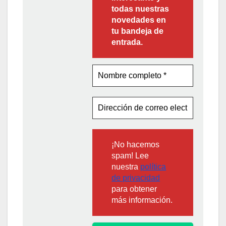
todas nuestras
novedades en
tu bandeja de
entrada.
¡No hacemos
spam! Lee
nuestra
política
de privacidad
para obtener
más información.