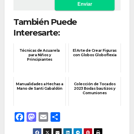
También Puede
Interesarte:
Técnicas de Acuarela
El Arte de Crear Figuras
para Niños y
con Globos Globoflexia
Principiantes
Manualidades a Hechas a
Colección de Tocados
Mano de Santi Gabaldón
2023 Bodas bautizos y
Comuniones
F
M
E
C
a
a
m
o