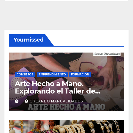
You missed
CONSEJOS
EMPRENDIMIENTO
FORMACIÓN
Arte Hecho a Mano.
Explorando el Taller de
Manualidades de Ana Gual.
CREANDO MANUALIDADES