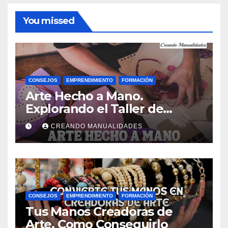
You missed
CONSEJOS
EMPRENDIMIENTO
FORMACIÓN
Arte Hecho a Mano.
Explorando el Taller de
Manualidades de Ana Gual.
CREANDO MANUALIDADES
CONSEJOS
EMPRENDIMIENTO
FORMACIÓN
Tus Manos Creadoras de
Arte. Como Conseguirlo