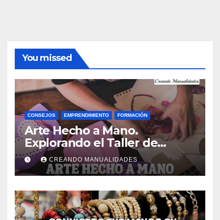
You missed
CONSEJOS
EMPRENDIMIENTO
FORMACIÓN
Arte Hecho a Mano.
Explorando el Taller de
Manualidades de Ana Gual.
CREANDO MANUALIDADES