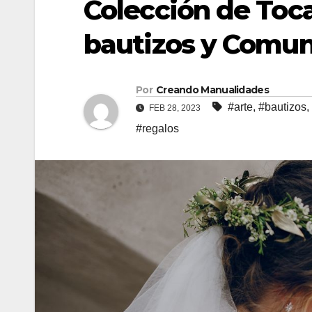
Colección de Toc
bautizos y Comu
Por
Creando Manualidades
#arte
,
#bautizos
,
FEB 28, 2023
#regalos