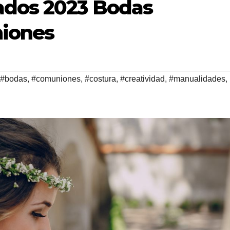
ados 2023 Bodas
niones
#bodas
,
#comuniones
,
#costura
,
#creatividad
,
#manualidades
,