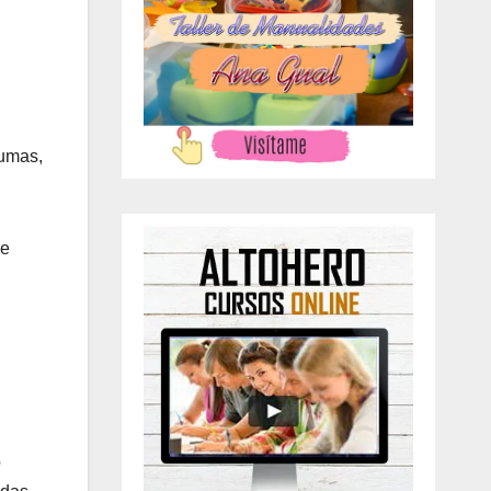
lumas,
de
o