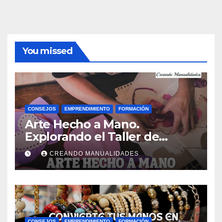
You missed
CONSEJOS
EMPRENDIMIENTO
FORMACIÓN
Arte Hecho a Mano.
Explorando el Taller de
Manualidades de Ana Gual.
CREANDO MANUALIDADES
CONSEJOS
EMPRENDIMIENTO
FORMACIÓN