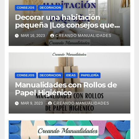
CONSEJOS
DECORACION
Decorar una habitación
pequeña |Los consejos que
necesitas saber
MAR 16, 2023
CREANDO MANUALIDADES
CONSEJOS
DECORACION
IDEAS
PAPELERÍA
Manualidades con Rollos de
Papel Higiénico
MAR 9, 2023
CREANDO MANUALIDADES