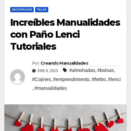
DECORACION
TELAS
Increíbles Manualidades
con Paño Lenci
Tutoriales
Por
Creando Manualidades
#almohadas
,
#bolsas
,
ENE 8, 2023
#Cojines
,
#emprendimiento
,
#fieltro
,
#lenci
,
#manualidades