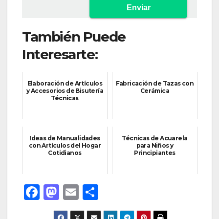
También Puede
Interesarte:
Elaboración de Artículos
Fabricación de Tazas con
y Accesorios de Bisutería
Cerámica
Técnicas
Ideas de Manualidades
Técnicas de Acuarela
con Artículos del Hogar
para Niños y
Cotidianos
Principiantes
F
M
E
C
a
a
m
o