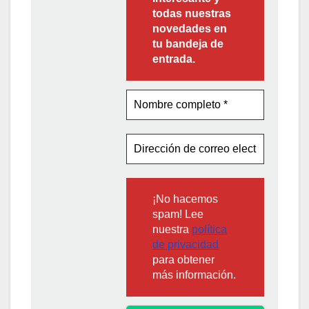
todas nuestras
novedades en
tu bandeja de
entrada.
¡No hacemos
spam! Lee
nuestra
política
de privacidad
para obtener
más información.