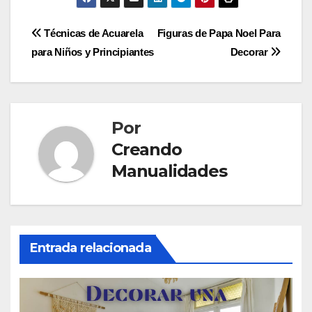
c
st
ail
m
e
o
p
Navegación
Técnicas de Acuarela
Figuras de Papa Noel Para
b
d
ar
para Niños y Principiantes
Decorar
de
o
o
tir
entradas
o
n
k
Por
Creando
Manualidades
Entrada relacionada