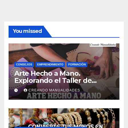
You missed
CONSEJOS
EMPRENDIMIENTO
FORMACIÓN
Arte Hecho a Mano.
Explorando el Taller de
Manualidades de Ana Gual.
CREANDO MANUALIDADES