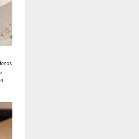
éfonos
s
 o