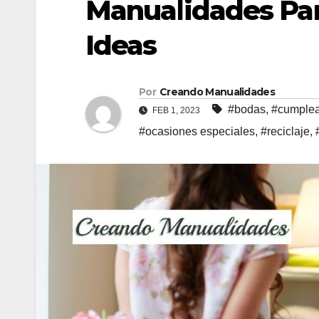
Manualidades Par
Ideas
Por
Creando Manualidades
#bodas
,
#cumple
FEB 1, 2023
#ocasiones especiales
,
#reciclaje
,