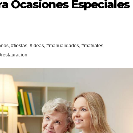
a Ocasiones Especiales
años
,
#fiestas
,
#ideas
,
#manualidades
,
#matriales
,
#restauracion