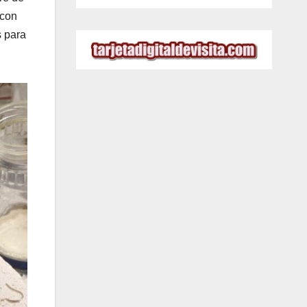
 con
s para