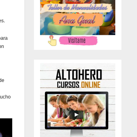
es.
para
on
de
mucho