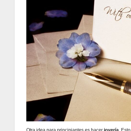
Otra idea para principiantes es hacer
joyería
. Est