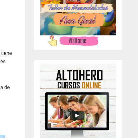
 tiene
ses
ma de