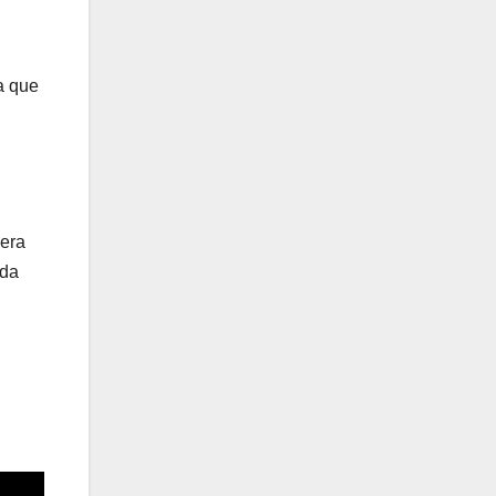
a que
iera
eda