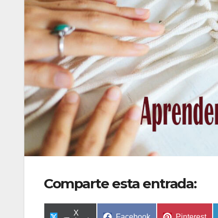
Comparte esta entrada:
Compartir
X
Compartir
Compartir
Facebook
Pinterest