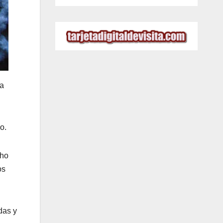
ha
o.
cho
os
das y