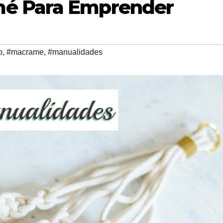
é Para Emprender
o
,
#macrame
,
#manualidades