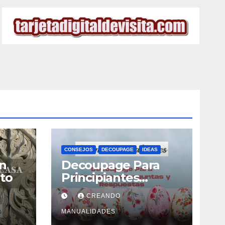
CONSEJOS
DECOUPAGE
IDEAS
n
Decoupage Para
to
Principiantes
Preguntas y
CREANDO
Respuestas
MANUALIDADES