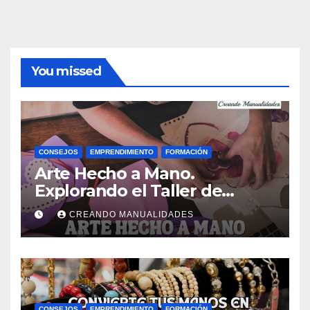
You missed
CONSEJOS
EMPRENDIMIENTO
FORMACIÓN
Arte Hecho a Mano.
Explorando el Taller de
Manualidades de Ana Gual.
CREANDO MANUALIDADES
CONSEJOS
EMPRENDIMIENTO
FORMACIÓN