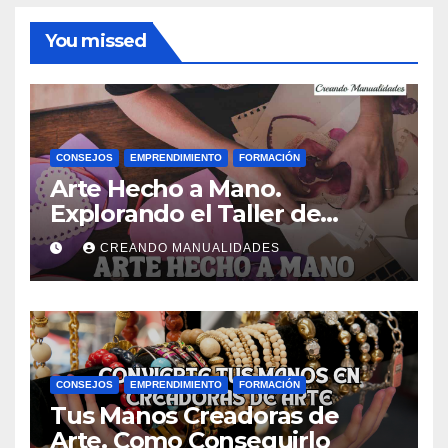
You missed
CONSEJOS
EMPRENDIMIENTO
FORMACIÓN
Arte Hecho a Mano.
Explorando el Taller de
Manualidades de Ana Gual.
CREANDO MANUALIDADES
CONSEJOS
EMPRENDIMIENTO
FORMACIÓN
Tus Manos Creadoras de
Arte. Como Conseguirlo