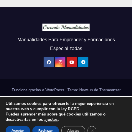
Manualidades Para Emprender y Formaciones
Especializadas
Funciona gracias a WordPress
|
Tema: Newsup de
Themeansar
Utilizamos cookies para ofrecerte la mejor experiencia en
Cursos Online
Taller de Ana Gual
Videos
nuestra web y cumplir con la ley RGPD.
Puedes aprender más sobre qué cookies utilizamos o
Políticas de Privacidad
Contacto
Suscríbete
desactivarlas en los
ajustes
.
Canal de Telegram
Cerrar el banner de 
Aceptar
Rechazar
Ajustes