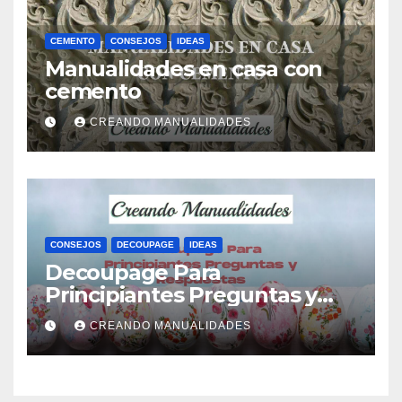
CEMENTO
CONSEJOS
IDEAS
Manualidades en casa con
cemento
CREANDO MANUALIDADES
CONSEJOS
DECOUPAGE
IDEAS
Decoupage Para
Principiantes Preguntas y
Respuestas
CREANDO MANUALIDADES